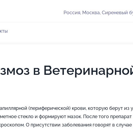
Россия, Москва, Сиреневый бу
кты
азмоз в Ветеринарно
апиллярной (периферической) крови, которую берут из у
дметное стекло и формируют мазок. После того препарат
роскопом. О присутствии заболевания говорят в случа