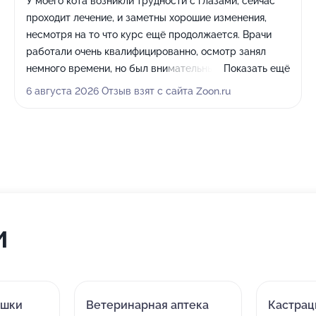
У моего кота возникли трудности с глазами, сейчас
проходит лечение, и заметны хорошие изменения,
несмотря на то что курс ещё продолжается. Врачи
работали очень квалифицированно, осмотр занял
немного времени, но был внимательным и детальным,
Показать ещё
при этом стоимость услуг оказалась вполне
6 августа 2026 Отзыв взят с сайта Zoon.ru
доступной.
и
ошки
Ветеринарная аптека
Кастрац