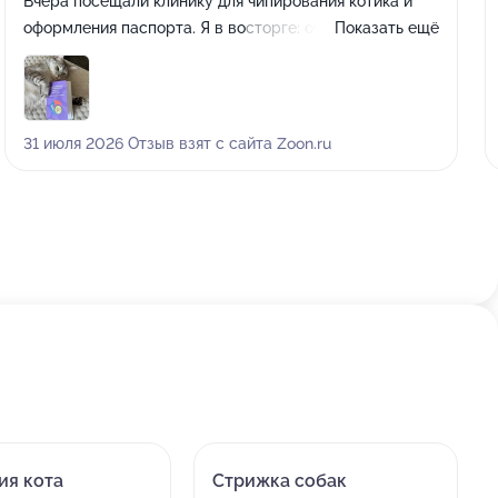
Вчера посещали клинику для чипирования котика и
оформления паспорта. Я в восторге: очень вежливые
Показать ещё
сотрудники, быстрое и качественное обслуживание,
клиника простая, но светлая и чистая. Отдельная
благодарность врачу Тарарину Алексею
Владимировичу за любовь к пациентам и своему делу.
31 июля 2026 Отзыв взят с сайта Zoon.ru
Несмотря на конфуз по пути в клинику, нас с теплом
приняли и бесплатно подложили пеленку. Процедура
прошла без стресса, нас также проконсультировали
по всем интересующим вопросам. Обязательно
вернемся для вакцинации, спасибо от меня и от
Барса!
ия кота
Стрижка собак