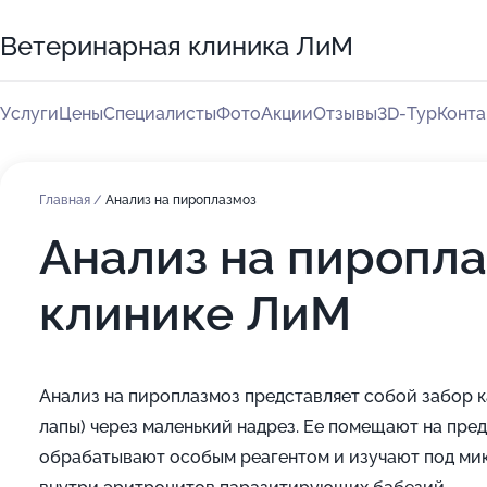
Ветеринарная клиника ЛиМ
Услуги
Цены
Специалисты
Фото
Акции
Отзывы
3D-Тур
Конта
Главная
/
Анализ на пироплазмоз
Анализ на пиропл
клинике ЛиМ
Анализ на пироплазмоз представляет собой забор к
лапы) через маленький надрез. Ее помещают на пре
обрабатывают особым реагентом и изучают под мик