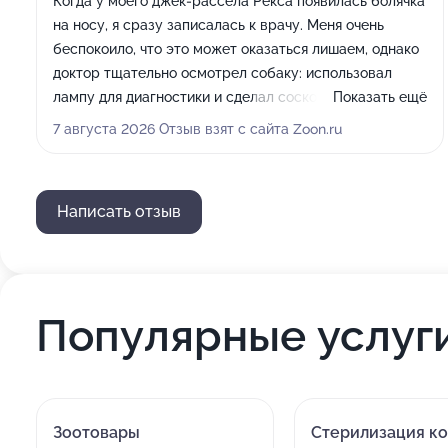
Когда у моего джек-рассела Рекса появилась болячка
на носу, я сразу записалась к врачу. Меня очень
беспокоило, что это может оказаться лишаем, однако
доктор тщательно осмотрел собаку: использовал
лампу для диагностики и сделал соскоб. К моему
Показать ещё
облегчению, опасения не оправдались, выяснилось,
7 августа 2026 Отзыв взят с сайта Zoon.ru
что это обычное воспаление после укуса или
небольшой травмы. Врач показал отличное терпение
с нашим непоседой, выписал необходимые
Написать отзыв
препараты, которые мы применяем до сих пор. Спустя
всего 7 дней болячка уменьшилась в 2 раза, поэтому
могу сказать, что лечение помогает.
Популярные услуг
Зоотовары
Стерилизация к